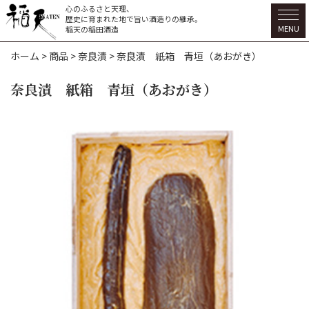
心のふるさと天理、
歴史に育まれた地で旨い酒造りの継承。
MENU
稲天の稲田酒造
ホーム
>
商品
>
奈良漬
>
奈良漬 紙箱 青垣（あおがき）
奈良漬 紙箱 青垣（あおがき）